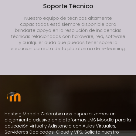
Soporte Técnico
Nuestro equipo de técnicos altamente
capacitados está siempre disponible para
brindarte apoyo en la resolución de incidencias
técnicas relacionadas con hardware, red, software
y cualquier duda que puedas tener sobre la
ejecución correcta de tu plataforma de e-learning.
Hosting Moodle Colombia nos especializamos en
alojamiento exlusivo en plataformas LMS Moodle para la
educación virtual y Adistancia con Aulas Virtuales,
Servidores Dedicados, Cloud y VPS, Solicita nuestro